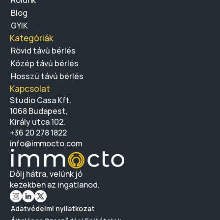
Rólunk
Blog
GYIK
Kategóriák
Rövid távú bérlés
Közép távú bérlés
Hosszú távú bérlés
Kapcsolat
Studio Casa Kft.
1068 Budapest, 
Király utca 102.
+36 20 278 1822 
info@immocto.com
Dőlj hátra, velünk jó
kezekben az ingatlanod.
Adatvédelmi nyilatkozat