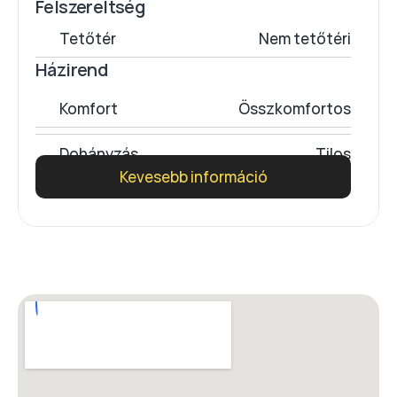
Felszereltség
Tetőtér
Nem tetőtéri
Házirend
Komfort
Összkomfortos
Dohányzás
Tilos
Kevesebb információ